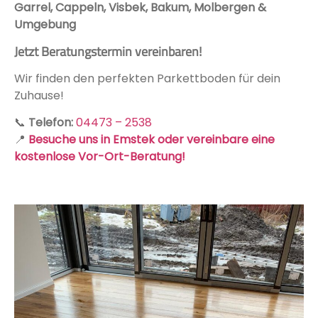
Garrel, Cappeln, Visbek, Bakum, Molbergen &
Umgebung
Jetzt Beratungstermin vereinbaren!
Wir finden den perfekten Parkettboden für dein
Zuhause!
📞
Telefon:
04473 – 2538
📍
Besuche uns in Emstek oder vereinbare eine
kostenlose Vor-Ort-Beratung!